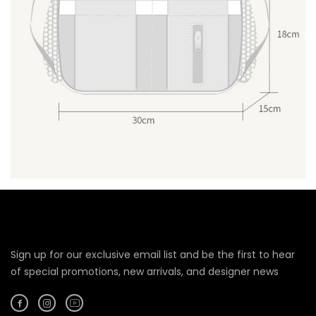
Sign up for our exclusive email list and be the first to hear
of special promotions, new arrivals, and designer news