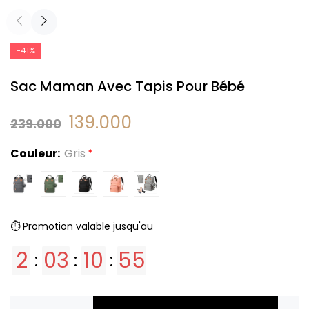
-41%
Sac Maman Avec Tapis Pour Bébé
139.000
239.000
Couleur:
Gris
⏱️ Promotion valable jusqu'au
2
03
10
54
:
:
: